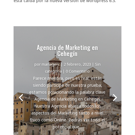
está caida por la nueva versión de wordpress 6.3.
Agencia de Marketing en
Cehegín
por
managerc
|
2 febrero, 2023
|
Sin
categoría
| 0 Comentario
Parece mentira, pero es real, estás
siendo partícipe de nuestra prueba,
estamos posicionando la palabra clave
Agencia de Marketing en Cehegín.
Nuestra Agencia abarca todos los
aspectos del Marketing tanto a nivel
físico como Online. Podrás ver todo el
potencial que...